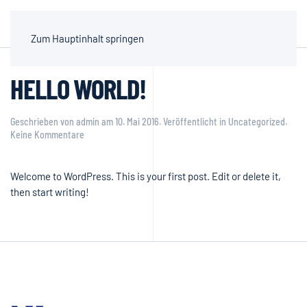
Zum Hauptinhalt springen
HELLO WORLD!
Geschrieben von
admin
am
10. Mai 2016
. Veröffentlicht in
Uncategorized
.
zu
Keine Kommentare
Hello
world!
Welcome to WordPress. This is your first post. Edit or delete it,
then start writing!